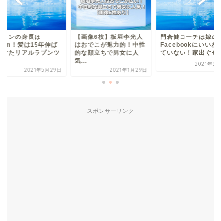
戸リンの身長は
【画像6枚】板垣李光人
門倉健コーチは嫁の
8cm！髪は15年伸ば
はおでこが魅力的！中性
Facebookにいいね
続けたリアルラプンツ
的な顔立ちで男女に人
ていない！家出ぐせが.
.
気...
2021年5
2021年5月29日
2021年1月29日
スポンサーリンク