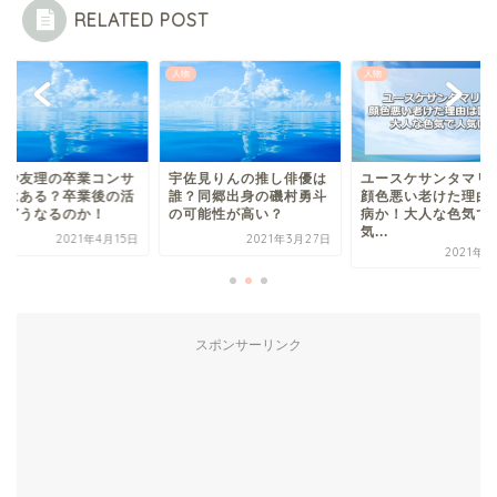
RELATED POST
人物
人物
佐見りんの推し俳優は
ユースケサンタマリアの
松村沙友理の卒業コ
？同郷出身の磯村勇斗
顔色悪い老けた理由は鬱
ートはある？卒業後
可能性が高い？
病か！大人な色気で人
動はどうなるのか！
気...
2021年3月27日
2021年4
2021年2月6日
スポンサーリンク