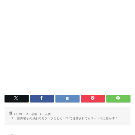
HOME
芸能
人物
熊田曜子の旦那のモラハラまとめ！DVで逮捕されてもネット民は驚かず！