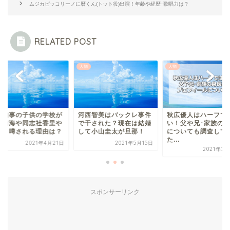
ムジカピッコリーノに暦くん(トット役)出演！年齢や経歴･歌唱力は？
RELATED POST
人物
人物
村知事の子供の学校が
河西智美はバックレ事件
秋広優人はハーフで
風南海や同志社香里や
で干された？現在は結婚
い！父や兄･家族の
星と噂される理由は？
して小山圭太が旦那！
についても調査して
た...
2021年4月21日
2021年5月15日
2021年2
スポンサーリンク