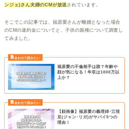
ンジェ)さん夫婦のCMが放送
されています。
そこでこの記事では、福原愛さんが離婚となった場合
のCMの違約金についてと、子供の親権について調査し
てみました。
福原愛の不倫相手は誰？年齢や
顔が気になる！年収は1000万以
上か？
【顔画像】福原愛の義理姉･江恆
亘(ジャン･リガ)がヤバイ5つの
理由！