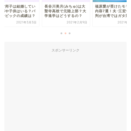
日方邦子は結婚してい
長谷川美月(みちゅ)は大
福原愛が受けたモラ
旦那や子供はいる？パ
聖寺高校で元陸上部？大
内容7選！夫･江宏傑
リンピックの成績は？
学進学はどうするの？
判が台湾ではガタ落ち.
2021年3月3日
2021年2月9日
2021年3
スポンサーリンク