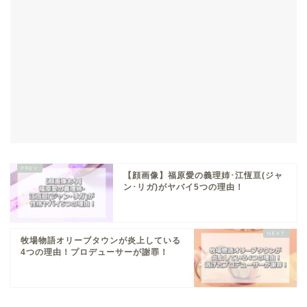
【顔画像】福原愛の義理姉･江恆亘(ジャ
ン･リガ)がヤバイ5つの理由！
牧場物語オリーブタウンが炎上している
4つの理由！プロデューサーが謝罪！