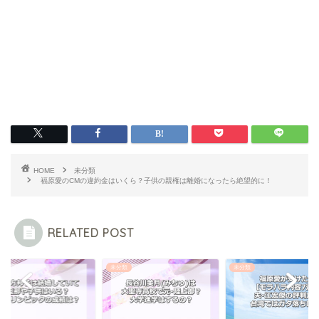
HOME
未分類
福原愛のCMの違約金はいくら？子供の親権は離婚になったら絶望的に！
RELATED POST
類
未分類
未分類