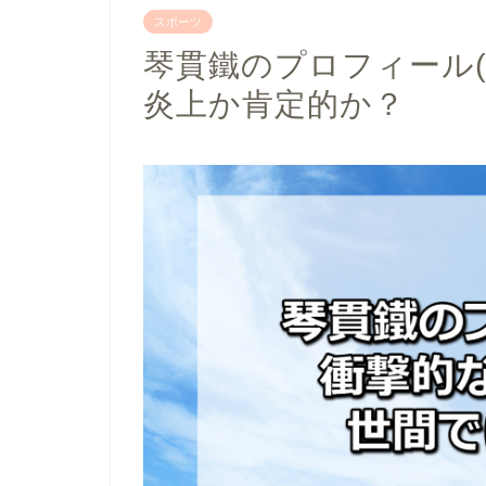
スポーツ
琴貫鐵のプロフィール(
炎上か肯定的か？