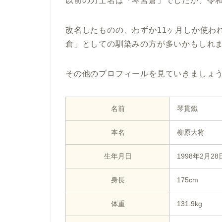
以前の力士名は「琴宮倉」でしたが、令和
改名したものの、わずか11ヶ月しか使わ
倉」としての馴染みの方が多いかもしれ
その他のプロフィールを見ていきましょ
名前
琴貫鐵
本名
柳原大将
生年月日
1998年2月2
身長
175cm
体重
131.9kg