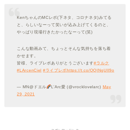
KenちゃんのMCレポ(下ネタ、コロナネタ)みてる
と、らしいなーって笑いが込み上げてくるのと、
やっぱり現場行きたかったなーって(笑)
こんな動画みて、ちょっとそんな気持ちを落ち着
かせます。
皆様、ライブレポありがとうございます
#ラルク
#LArcenCiel
#ライブレポ
https://t.co/QQINgUlI9o
— MN@ドエル
L’Arc愛 (@vrocklovelarc)
May
29, 2021