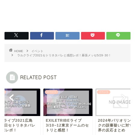
HOME
イベント
ラルクライブ2021セトリネタバレと感想レポ！幕張メッセ5/29･30！
RELATED POST
ント
イベント
イベント
KIライブ2021広島
EXILETRIBEライブ
2024年パリオリン
5･6日セトリネタバレ
3/10~12東京ドームのセ
クの誤審疑いに対す
感想レポ！
トリと感想！
界の反応まとめ