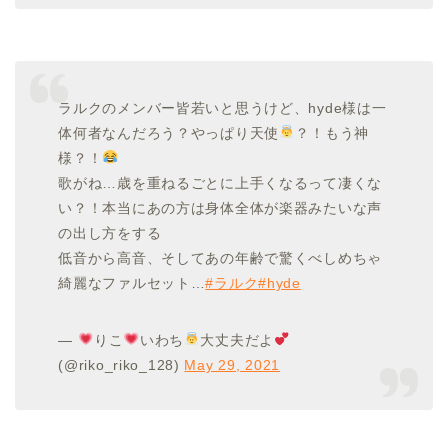
ラルクのメンバー皆若いと思うけど、hyde様は一
体何者なんだろう？やっぱり天使
？！もう神
様？！
歌がね…歳を重ねるごとに上手くなるって凄くな
い？！本当にあの方は身体全体が楽器みたいな声
の出し方をする
低音から高音、そしてあの年齢で驚くべしめちゃ
綺麗なファルセット…
#ラルク
#hyde
—
りこ
いわち
大丈夫だよ
(@riko_riko_128)
May 29, 2021