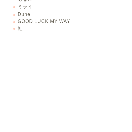
ミライ
Dune
GOOD LUCK MY WAY
虹