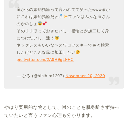
嵐からの婚約指輪って言われてて笑ったwww確か
にこれは婚約指輪だわ
ファンはみんな嵐さん
のかのじょ
そのまま取っておきたいし、指輪とか加工して身
につけたいし…迷う
ネックレスもいいな〜スワロフスキーで色々検索
したけどこんな風に加工したい
pic.twitter.com/2A9R9gLFFC
— ひろ (@hihihiro1207)
November 20, 2020
やはり実用的な物として、嵐のことを肌身離さず持っ
ていたいと言うファン心理も分かります。