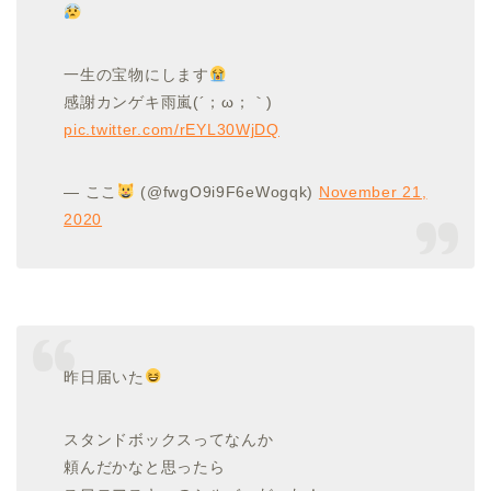
一生の宝物にします
感謝カンゲキ雨嵐(´；ω；｀)
pic.twitter.com/rEYL30WjDQ
— ここ
(@fwgO9i9F6eWogqk)
November 21,
2020
昨日届いた
スタンドボックスってなんか
頼んだかなと思ったら