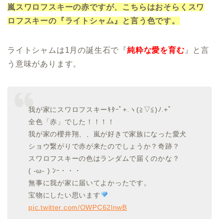
嵐スワロフスキーの赤ですが、こちらはおそらくスワ
ロフスキーの『ライトシャム』と言う色です。
ライトシャムは1月の誕生石で『
純粋な愛を育む
』と言
う意味があります。
我が家にスワロフスキーｷﾀｰﾟ+.ヽ(≧▽≦)ﾉ.+ﾟ
全色「赤」でした！！！！
我が家の櫻井翔、、嵐が好きで家族になった愛犬
ショウ繋がりで赤が来たのでしょうか？奇跡？
スワロフスキーの色はランダムで届くのかな？
( -ω- ) ﾝｰ・・・
無事に我が家に届いてよかったです。
宝物にしたい思います
pic.twitter.com/OWPC62lnwB