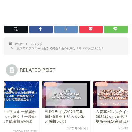
HOME
イベント
嵐スワロフスキーは全部で何色？色の意味は？リメイク(加工)も！
RELATED POST
ント
イベント
イベント
スワロフスキーが届か
YUKIライブ2021広島
六花亭バレンタイン
い！いつ届く？一粒の
6/5･6日セトリネタバレ
2021はいつから？
段は？総金額がやば
と感想レポ！
場所や限定商品はあ
.
2021年6月5日
2021年
2020年11月21日