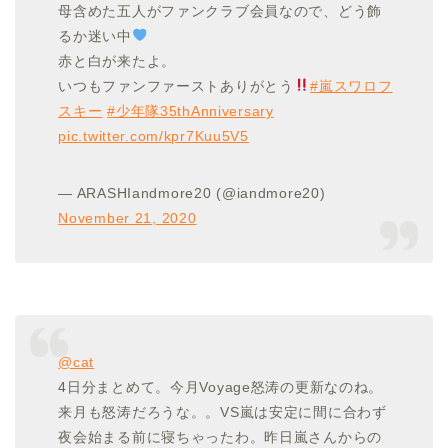
母含めた五人がファンクラブ会員なので、どう飾
るか迷い中
赤と白が来たよ。
いつもファンファーストありがとう
#嵐スワロフ
スキー
#少年隊35thAnniversary
pic.twitter.com/kpr7Kuu5V5
— ARASHIandmore20 (@iandmore20)
November 21, 2020
@cat
4日分まとめて。今月Voyage怒涛の更新なのね。
来月も怒涛だろうな。。VS嵐は安定に間に合わず
夜会始まる前に寝ちゃったわ。昨日嵐さんからの